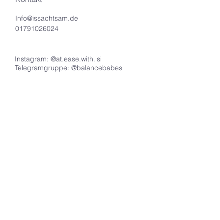
Info@issachtsam.de
01791026024
Instagram: @at.ease.with.isi
Telegramgruppe: @balancebabes
STAY CONNECTED
Melde dich hier zu meinem
Newsletter an: