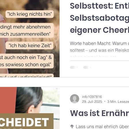
Selbsttest: En
Selbstsabotage
eigener Cheer
Worte haben Macht: Warum d
solltest – und was ein Reisko
schon einmal bewusst...
info1097816
29. Juli 2025
3 Min. Leseze
Was ist Ernäh
🥦 Lass uns mal ehrlich übe