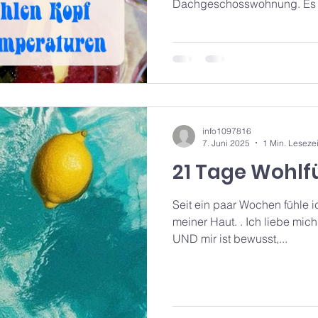
Dachgeschosswohnung. Es ist
info1097816
7. Juni 2025
1 Min. Lesezei
21 Tage Wohlf
Seit ein paar Wochen fühle i
meiner Haut. . Ich liebe mich 
UND mir ist bewusst,...