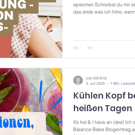
sprechen Schreibst du mir einen Ernährungsplan? Das ist
das erste was ich höre, wenn
info1097816
3. Juli 2025
1 Min. Lesezeit
Kühlen Kopf b
heißen Tagen
It’s hot & I have an idea! Ic
Balance Babe Blogeintrag aus meiner