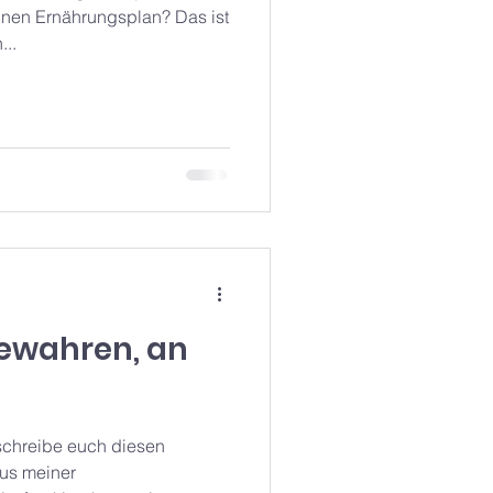
...
ewahren, an
h schreibe euch diesen