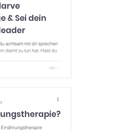
tlarve
 & Sei dein
leader
u achtsam mit dir sprechen
rn damit zu tun hat. Hast du
it
rungstherapie?
r Ernährungstherapie